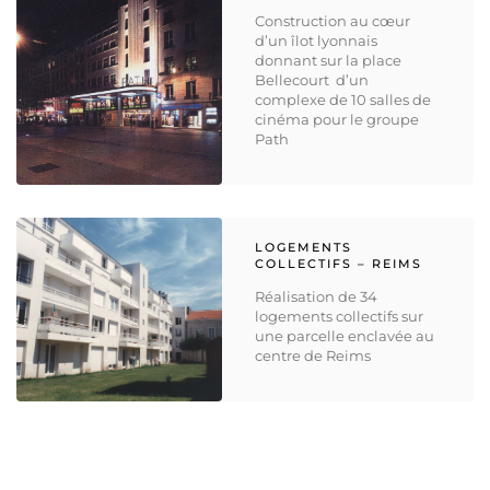
Construction au cœur
d’un îlot lyonnais
donnant sur la place
Bellecourt d’un
complexe de 10 salles de
cinéma pour le groupe
Path
LOGEMENTS
COLLECTIFS – REIMS
Réalisation de 34
logements collectifs sur
une parcelle enclavée au
centre de Reims