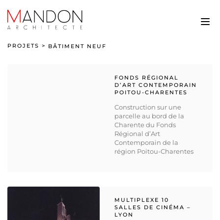
PROJETS
>
BÂTIMENT NEUF
FONDS RÉGIONAL
D’ART CONTEMPORAIN
POITOU-CHARENTES
Construction sur une
parcelle au bord de la
Charente du Fonds
Régional d’Art
Contemporain de la
région Poitou-Charentes
MULTIPLEXE 10
SALLES DE CINÉMA –
LYON