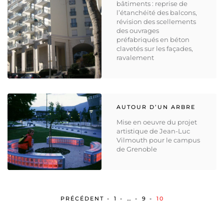
bâtiments : reprise de
l’étanchéité des balcons,
révision des scellements
des ouvrages
préfabriqués en béton
clavetés sur les façades,
ravalement
AUTOUR D’UN ARBRE
Mise en oeuvre du projet
artistique de Jean-Luc
Vilmouth pour le campus
de Grenoble
NAVIGATION
PRÉCÉDENT
1
…
9
10
DES
ARTICLES