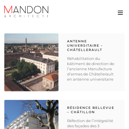
ANTENNE
UNIVERSITAIRE –
CHÂTELLERAULT
Réhabilitation du
bâtiment de direction de
l’ancienne Manufacture
d’armes de Châtellerault
en antenne universitaire
RÉSIDENCE BELLEVUE
– CHÂTILLON
Réfection de l’intégralité
des façades des 3