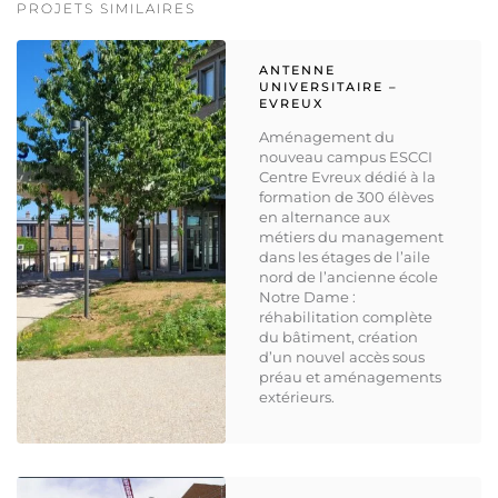
PROJETS SIMILAIRES
ANTENNE
UNIVERSITAIRE –
EVREUX
Aménagement du
nouveau campus ESCCI
Centre Evreux dédié à la
formation de 300 élèves
en alternance aux
métiers du management
dans les étages de l’aile
nord de l’ancienne école
Notre Dame :
réhabilitation complète
du bâtiment, création
d’un nouvel accès sous
préau et aménagements
extérieurs.