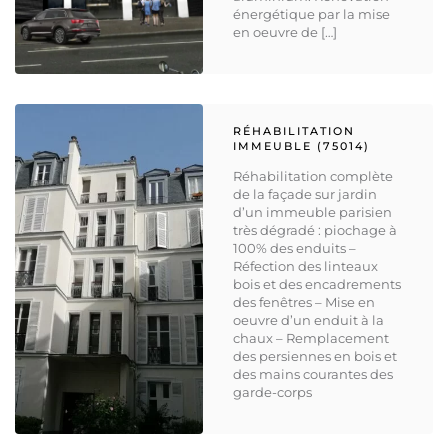
énergétique par la mise
en oeuvre de […]
RÉHABILITATION
IMMEUBLE (75014)
Réhabilitation complète
de la façade sur jardin
d’un immeuble parisien
très dégradé : piochage à
100% des enduits –
Réfection des linteaux
bois et des encadrements
des fenêtres – Mise en
oeuvre d’un enduit à la
chaux – Remplacement
des persiennes en bois et
des mains courantes des
garde-corps